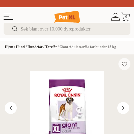
Sommer DEALS!
Opptil 70% rabatt
I butikk & på 
0
Hjem
/
Hund
/
Hundefôr
/
Tørrfôr
/
Giant Adult tørrfôr for hunder 15 kg