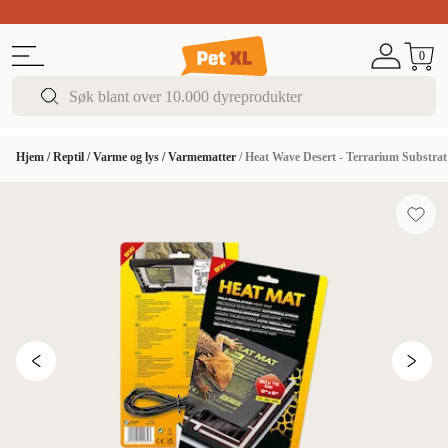
Sommer DEALS!
Opptil 70% rabatt
I butikk & på 
0
Hjem
/
Reptil
/
Varme og lys
/
Varmematter
/
Heat Wave Desert - Terrarium Substrat