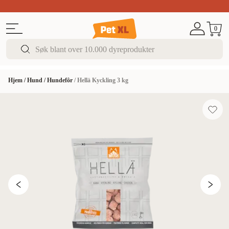
Sommer DEALS!
Opptil 70% rabatt
I butikk & på 
0
Hjem
/
Hund
/
Hundefôr
/
Hellä Kyckling 3 kg