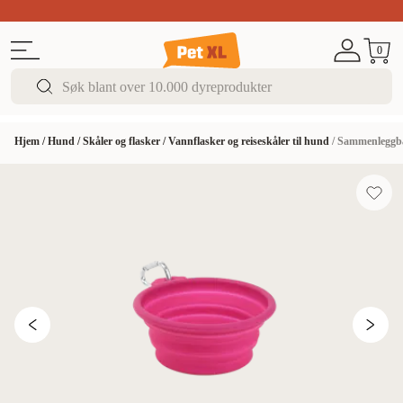
Sommer DEALS!
Opptil 70% rabatt
I butikk & på 
0
Hjem
/
Hund
/
Skåler og flasker
/
Vannflasker og reiseskåler til hund
/
Sammenleggbar