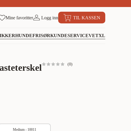
Mine favoritter
Logg inn
TIL KASSEN
0
IKKER
HUNDEFRISØR
KUNDESERVICE
VETXL
(
0
)
steterskel
Medium - 10011