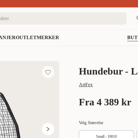
nett
ANJER
OUTLET
MERKER
BUT
Hundebur - La
ArtFex
Fra
4 389 kr
Velg Størrelse
Small - 10010