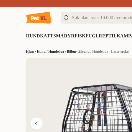
Sommer DEALS!
Opptil 70% rabatt
I butikk & på 
HUND
KATT
SMÅDYR
FISK
FUGL
REPTIL
KAMP
Hjem
/
Hund
/
Hundebur
/
Bilbur til hund
/
Hundebur - Lasteterskel