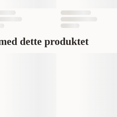
0133900116
7340133900123
med dette produktet