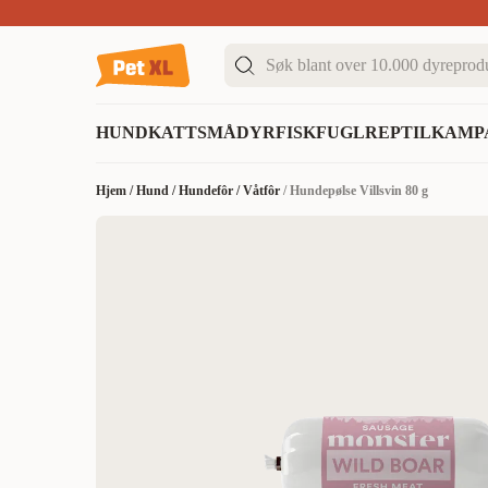
Sommer DEALS!
Opptil 70% rabatt
I butikk & på 
HUND
KATT
SMÅDYR
FISK
FUGL
REPTIL
KAMP
Hjem
/
Hund
/
Hundefôr
/
Våtfôr
/
Hundepølse Villsvin 80 g