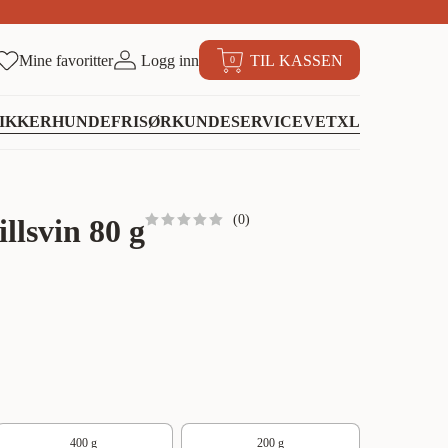
Mine favoritter
Logg inn
TIL KASSEN
0
IKKER
HUNDEFRISØR
KUNDESERVICE
VETXL
(
0
)
llsvin 80 g
400 g
200 g