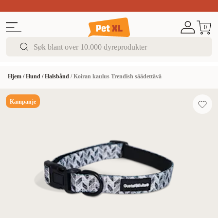
Sommer DEALS!
Opptil 70% rabatt
I butikk & på 
0
Hjem
/
Hund
/
Halsbånd
/
Koiran kaulus Trendish säädettävä
Kampanje