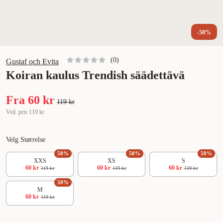
-50%
(
0
)
Gustaf och Evita
Koiran kaulus Trendish säädettävä
Fra
60 kr
119 kr
Veil. pris
119 kr
Velg Størrelse
50
%
50
%
50
%
XXS
XS
S
60 kr
60 kr
60 kr
119 kr
119 kr
119 kr
50
%
M
60 kr
119 kr