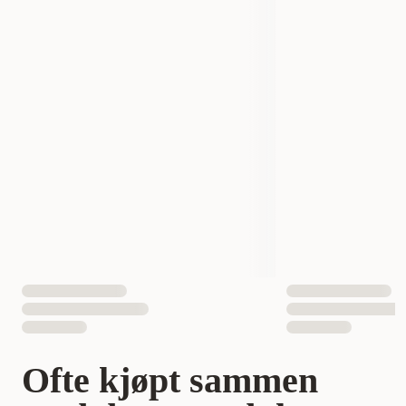
Produsentens artikkelnummer
20624
20625
20626
20627
Størrelse
XXS
XS
S
M
7332629206246
7332629206253
EAN nummer
7332629206260
7332629206277
Hundens Størrelse
liten
liten, Mellom
Mellom, stor
Ofte kjøpt sammen