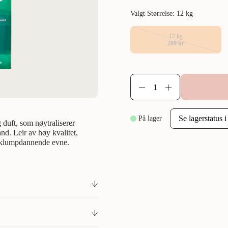
Valgt Størrelse: 12 kg
12 kg
289 kr
På lager
duft, som nøytraliserer
and. Leir av høy kvalitet,
 klumpdannende evne.
duft, som nøytraliserer
and. Leir av høy kvalitet,
 klumpdannende evne. 100 %