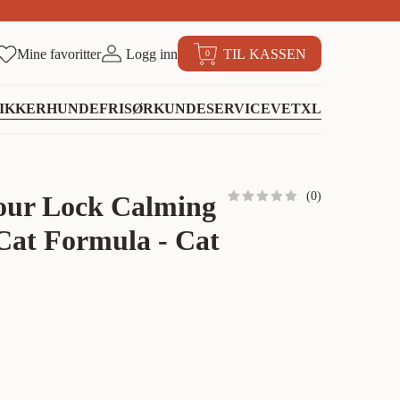
Mine favoritter
Logg inn
TIL KASSEN
0
IKKER
HUNDEFRISØR
KUNDESERVICE
VETXL
(
0
)
our Lock Calming
Cat Formula - Cat