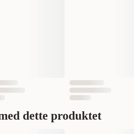
12000 gram
1 st
777979214126
med dette produktet