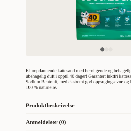
Klumpdannende kattesand med beroligende og behagelig 
ubehagelig duft i opptil 40 dager! Garantert luktfri kattes
Sodium Bentonit, med ekstremt god oppsugingsevne og
100 % naturleire.
Produktbeskrivelse
Klumpdannende kattesand med beroligende og behagelig 
Anmeldelser (0)
ubehagelig duft i opptil 40 dager! Garantert luktfri kattes
Sodium Bentonit, med ekstremt god oppsugingsevne og