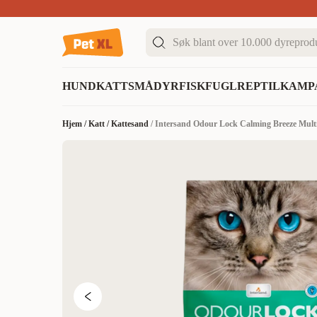
Sommer DEALS!
Opptil 70% rabatt
I butikk & på 
HUND
KATT
SMÅDYR
FISK
FUGL
REPTIL
KAMP
Hjem
/
Katt
/
Kattesand
/
Intersand Odour Lock Calming Breeze Multi 