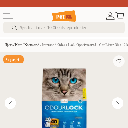
Sommer DEALS!
Opptil 70% rabatt
I butikk & på 
0
Hjem
/
Katt
/
Kattesand
/
Intersand Odour Lock Oparfymerad - Cat Litter Blue 12 
Superpris!