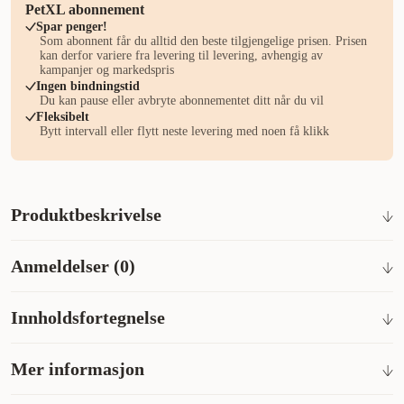
PetXL abonnement
Spar penger!
Som abonnent får du alltid den beste tilgjengelige prisen. Prisen
kan derfor variere fra levering til levering, avhengig av
kampanjer og markedspris
Ingen bindningstid
Du kan pause eller avbryte abonnementet ditt når du vil
Fleksibelt
Bytt intervall eller flytt neste levering med noen få klikk
Produktbeskrivelse
Uparfymert luktfri kattesand – Luktfri kattekasse i 40 dager!
Anmeldelser (0)
Odourlock kattesand er en ny og veldig effektiv
klumpdannende kattesand. Intersand er fin sand, utviklet med
ny teknologi og med ekstrem oppsugings- og klumpdannende
Innholdsfortegnelse
Hva synes andre kunder
evne. 99,9 % støvfri, myk og behagelig for kattens poter.
Intersand Odour Lock er en favoritt blant katteeiere som vil ha
OdourLock Cat Litter - Ultimate 40 day Odour Control -
Naturlig leire, natriumbentonitt.
et rent og luktfritt hjem – sanden støver minimalt, binder lukt
Mer informasjon
Intersand.
effektivt og danner faste klumper som gjør rengjøringen
enkel. Katten trives med den finkornede, myke konsistensen,
Garanti