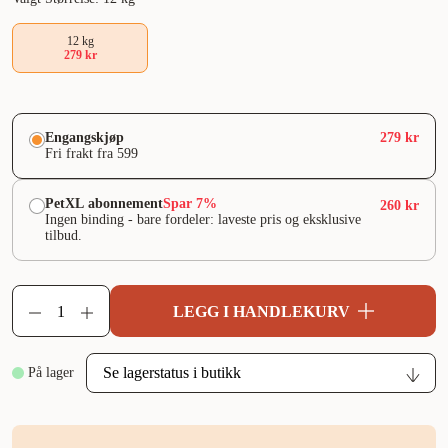
12 kg
279 kr
Engangskjøp
279 kr
Fri frakt fra 599
PetXL abonnement
Spar 7%
260 kr
Ingen binding - bare fordeler: laveste pris og eksklusive
tilbud.
LEGG I HANDLEKURV
På lager