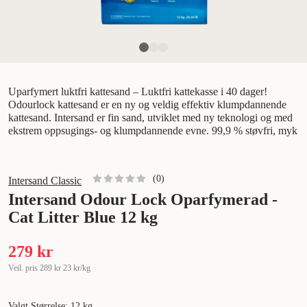
Uparfymert luktfri kattesand – Luktfri kattekasse i 40 dager!
Odourlock kattesand er en ny og veldig effektiv klumpdannende
kattesand. Intersand er fin sand, utviklet med ny teknologi og med
ekstrem oppsugings- og klumpdannende evne. 99,9 % støvfri, myk
(
0
)
Intersand Classic
Intersand Odour Lock Oparfymerad -
Cat Litter Blue 12 kg
279 kr
Veil. pris
289 kr
23 kr/kg
Valgt Størrelse: 12 kg