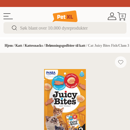
Sommer DEALS!
Opptil 70% rabatt
I butikk & på 
0
Hjem
/
Katt
/
Kattesnacks
/
Belønningsgodbiter til katt
/
Cat Juicy Bites Fish/Clam 3