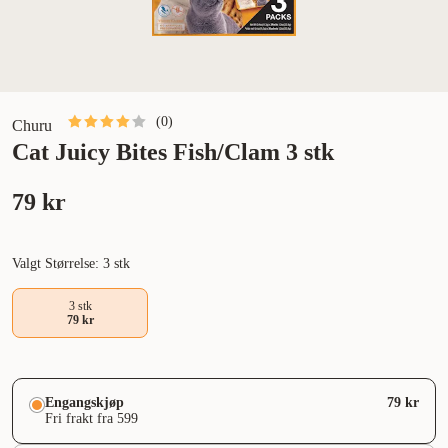
(
0
)
Churu
Cat Juicy Bites Fish/Clam 3 stk
79 kr
Valgt Størrelse: 3 stk
3 stk
79 kr
Engangskjøp
79 kr
Fri frakt fra 599