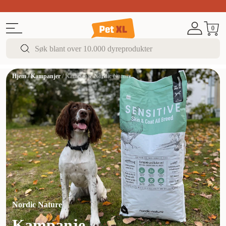
Sommer DEALS!
Opptil 70% rabatt
I butikk & på 
0
Hjem
/
Kampanjer
/
Kampanje Nordic Nature
Nordic Nature
Kampanje