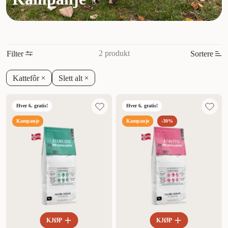
2 produkt
Filter
Sortere
Mest relevant
Kattefôr
Slett alt
Nytt
Hver 6. gratis!
Hver 6. gratis!
Høyest pris
Kampanje
Kampanje
-30%
Lavest pris
Tilbud
KJØP
KJØP