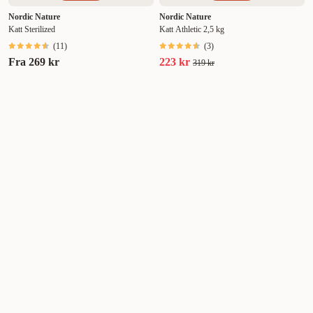
Nordic Nature
Nordic Nature
Katt Sterilized
Katt Athletic 2,5 kg
(
11
)
(
3
)
Fra
269 kr
223 kr
319 kr