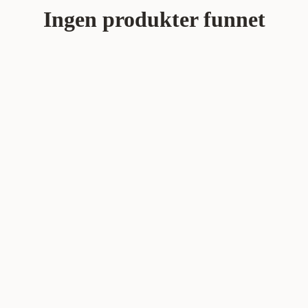
Mest relevant
Ingen produkter funnet
Nytt
Høyest pris
Lavest pris
Tilbud