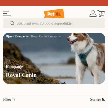
Sommer DEALS!
Opptil 70% rabatt
I butikk & på 
0
Hjem
/
Kampanjer
/
Royal Canin Kampanje
Kampanje
Royal Canin
Filter
Sortere