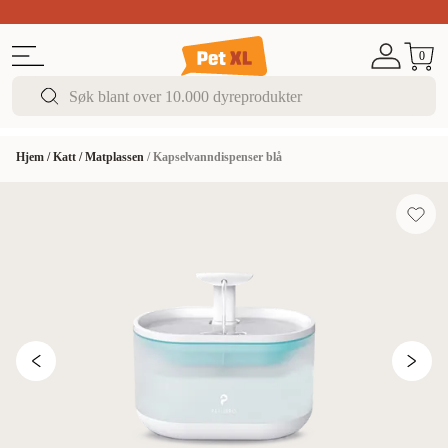
Sommer DEALS!
Opptil 70% rabatt
I butikk & på 
0
Hjem
/
Katt
/
Matplassen
/
Kapselvanndispenser blå