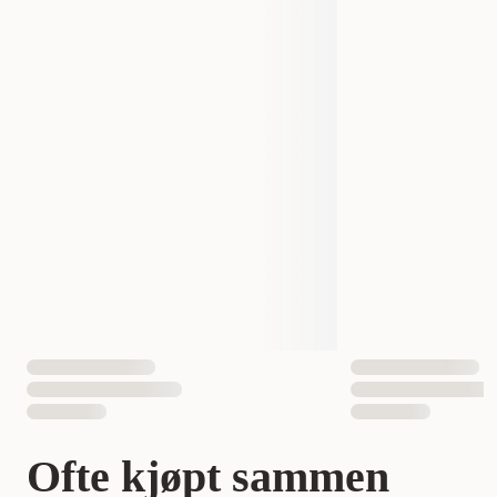
.
Produsentens artikkelnummer
PL-WF002-93W
Laget av BPA-fritt materiale - trygt for både dyr og
mennesker
Størrelse
14,1 × 14 × 22 cm
14,1 × 14 × 22 cm
.
Anbefalt filterbytte: annenhver uke for optimal
vannkvalitet
Måle
0,141x0,14x0,22
.
Petlibro Capsule Water Dispenser Blue kombinerer design og
EAN nummer
619988626708
funksjon på beste måte - for sunnere og morsommere
drikking hver dag.
Ofte kjøpt sammen