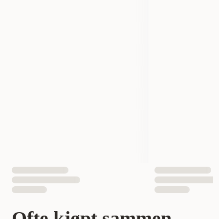
Produsentens artikkelnummer
44339
44340
44341
Størrelse
180 ml
250 ml
500 ml
Vekt
500 gram
590 gram
Volum
100 ml
275 ml
700 ml
Antall i pakken
1 st
5400585010961
5400585010978
EAN nummer
5400585010985
Ofte kjøpt sammen