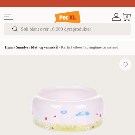
Sommer DEALS!
Opptil 70% rabatt
I butikk & på 
0
Hjem
/
Smådyr
/
Mat- og vannskål
/
Karlie Petbowl Springtime Grassland