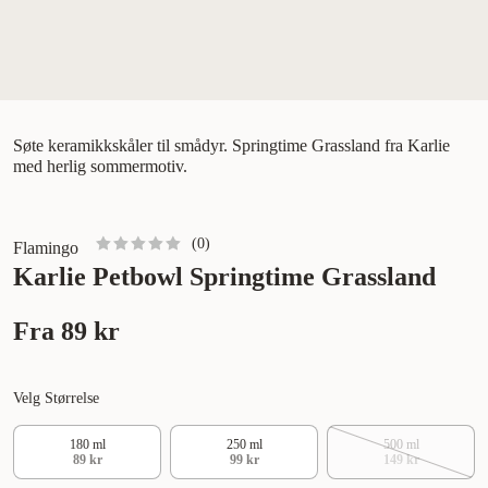
Søte keramikkskåler til smådyr. Springtime Grassland fra Karlie
med herlig sommermotiv.
(
0
)
Flamingo
Karlie Petbowl Springtime Grassland
Fra
89 kr
Velg Størrelse
180 ml
250 ml
500 ml
89 kr
99 kr
149 kr