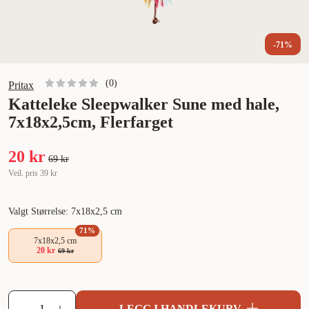
-71%
(
0
)
Pritax
Katteleke Sleepwalker Sune med hale,
7x18x2,5cm, Flerfarget
20 kr
69 kr
Veil. pris
39 kr
Valgt Størrelse: 7x18x2,5 cm
71
%
7x18x2,5 cm
20 kr
69 kr
LEGG I HANDLEKURV