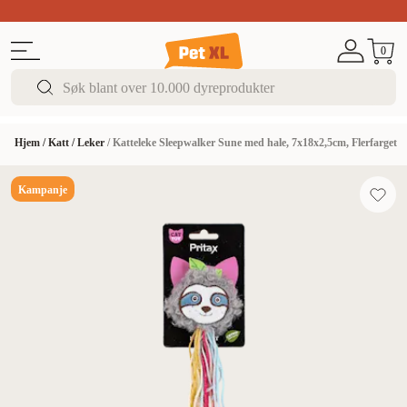
Sommer DEALS!
Opptil 70% rabatt
I butikk & på 
0
Hjem
/
Katt
/
Leker
/
Katteleke Sleepwalker Sune med hale, 7x18x2,5cm, Flerfarget
Kampanje