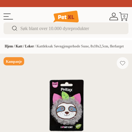
Sommer DEALS!
Opptil 70% rabatt
I butikk & på 
0
Hjem
/
Katt
/
Leker
/
Kattleksak Søvngjengerhode Sune, 8x10x2,5cm, flerfarget
Kampanje