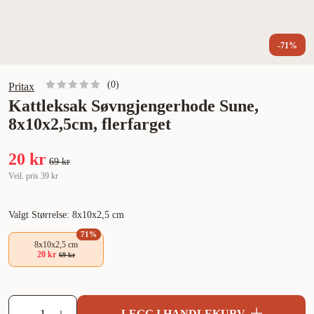
-71%
(
0
)
Pritax
Kattleksak Søvngjengerhode Sune,
8x10x2,5cm, flerfarget
20 kr
69 kr
Veil. pris
39 kr
Valgt Størrelse: 8x10x2,5 cm
71
%
8x10x2,5 cm
20 kr
69 kr
LEGG I HANDLEKURV