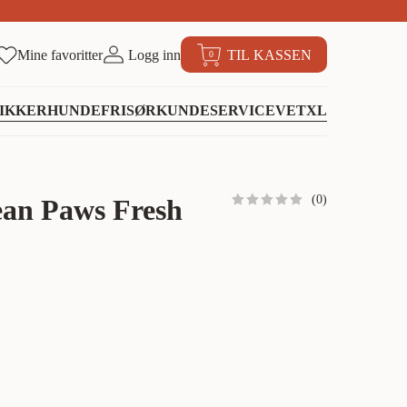
Mine favoritter
Logg inn
TIL KASSEN
0
IKKER
HUNDEFRISØR
KUNDESERVICE
VETXL
(
0
)
ean Paws Fresh