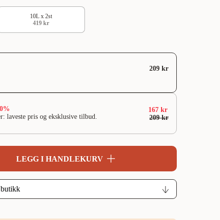
10L x 2st
419 kr
209 kr
20%
167 kr
r: laveste pris og eksklusive tilbud.
209 kr
LEGG I HANDLEKURV