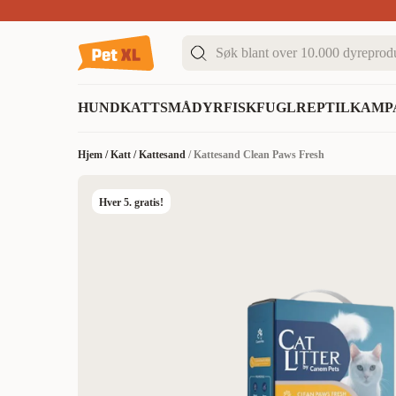
Sommer DEALS!
Opptil 70% rabatt
I butikk & på 
HUND
KATT
SMÅDYR
FISK
FUGL
REPTIL
KAMP
Hjem
/
Katt
/
Kattesand
/
Kattesand Clean Paws Fresh
Hver 5. gratis!