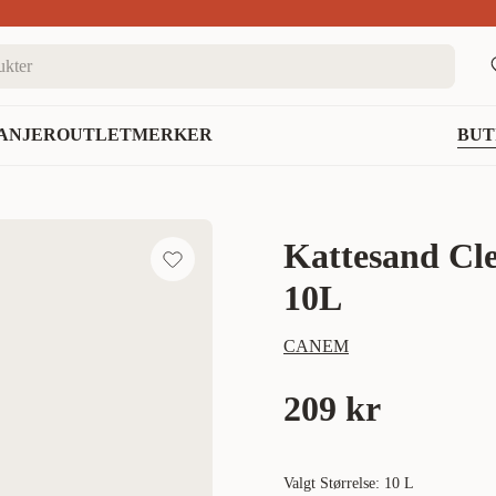
nett
ANJER
OUTLET
MERKER
BUT
Kattesand Cl
10L
CANEM
209 kr
Valgt Størrelse: 10 L