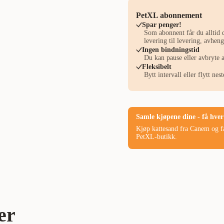
n Paws Fresh er laget av
r 209 kr
Katt
Kattesand
støver lite. Sand som klumper
PetXL abonnement
renger ikke lenger å kaste bort
Spar penger!
Som abonnent får du alltid d
 som dannes, og spar både tid
CANEM
levering til levering, avhe
kombinerer de overlegne
Ingen bindningstid
sulterer i umiddelbar
Du kan pause eller avbryte 
300012534
g urin. Større granulater:
Fleksibelt
Bytt intervall eller flytt ne
n passer yppelig for kattunger
tesand støver lite og er
10 L
ttesander er også enda litt
d er ekstremt effektiv, noe som
Samle kjøpene dine - få hver 
en like ofte, noe som sparer
7090049329005
Kjøp kattesand fra Canem og få
n, og opplev en enklere, mer
PetXL-butikk.
firbente venn.
er