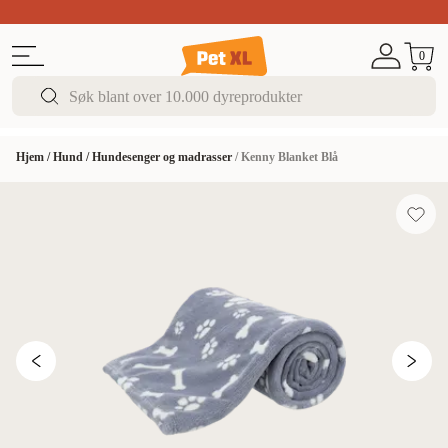
Sommer DEALS!
Opptil 70% rabatt
I butikk & på 
0
Hjem
/
Hund
/
Hundesenger og madrasser
/
Kenny Blanket Blå