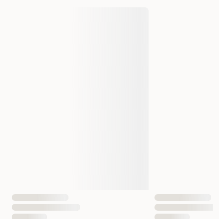
AI-generert oppsummering av kundeanmeldelser
Varemerke
Trixie
Produsentens artikkelnummer
37090
37091
Størrelse
75x50 cm
100 x 75 cm
Vekt
128 gram
218 gram
Antall i pakken
1 st
EAN nummer
4047974370902
4047974370919