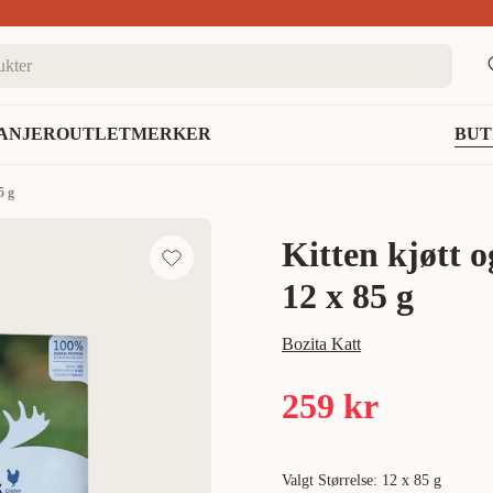
nett
ANJER
OUTLET
MERKER
BUT
5 g
Kitten kjøtt og
12 x 85 g
Bozita Katt
259 kr
Valgt Størrelse: 12 x 85 g