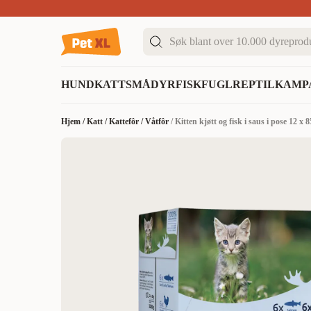
Sommer DEALS!
Opptil 70% rabatt
I butikk & på 
HUND
KATT
SMÅDYR
FISK
FUGL
REPTIL
KAMP
Hjem
/
Katt
/
Kattefôr
/
Våtfôr
/
Kitten kjøtt og fisk i saus i pose 12 x 8