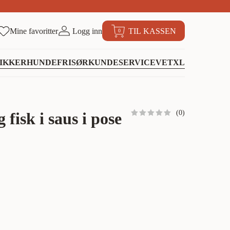
Mine favoritter
Logg inn
TIL KASSEN
0
IKKER
HUNDEFRISØR
KUNDESERVICE
VETXL
(
0
)
 fisk i saus i pose