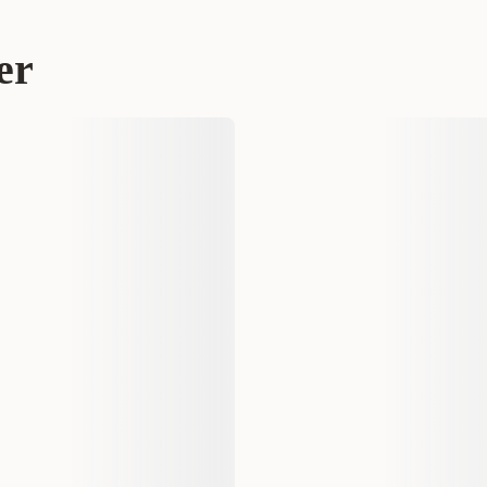
r 220 kr
Våtfôr
Katt
Kattunge
er
Bozita Katt
3652
12 x 85 g
1020 gram
7300330365217