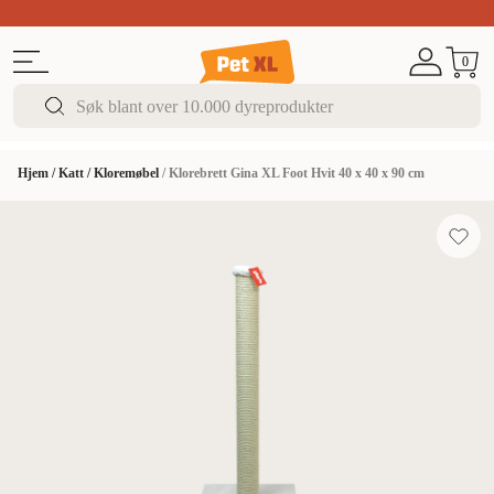
Sommer DEALS!
Opptil 70% rabatt
I butikk & på 
0
Hjem
/
Katt
/
Kloremøbel
/
Klorebrett Gina XL Foot Hvit 40 x 40 x 90 cm