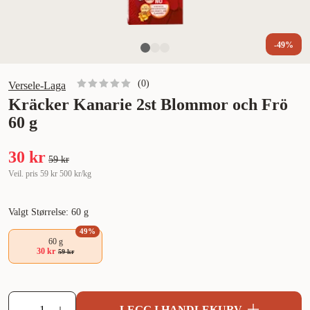
-49%
(
0
)
Versele-Laga
Kräcker Kanarie 2st Blommor och Frö
60 g
30 kr
59 kr
Veil. pris
59 kr
500 kr/kg
Valgt Størrelse: 60 g
49
%
60 g
30 kr
59 kr
LEGG I HANDLEKURV