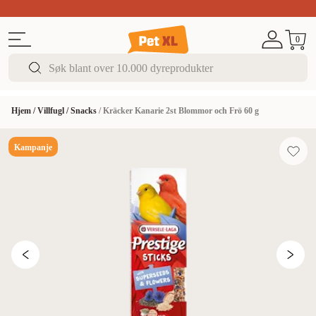
Sommer DEALS!
Opptil 70% rabatt
I butikk & på 
0
Hjem
/
Villfugl
/
Snacks
/
Kräcker Kanarie 2st Blommor och Frö 60 g
Kampanje