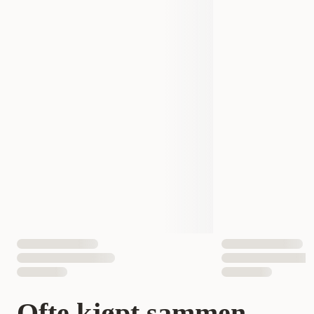
Produsentens artikkelnummer
2207070
2207072
Størrelse
75 W, 14 cm
150 W, 18 cm
Vekt
400 gram
500 gram
Antall i pakken
1 st
EAN nummer
015561220552
015561220576
Ofte kjøpt sammen