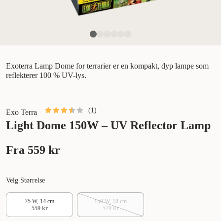
Exoterra Lamp Dome for terrarier er en kompakt, dyp lampe som
reflekterer 100 % UV-lys.
(
1
)
Exo Terra
Light Dome 150W – UV Reflector Lamp
Fra
559 kr
Velg Størrelse
75 W, 14 cm
150 W, 18 cm
559 kr
579 kr