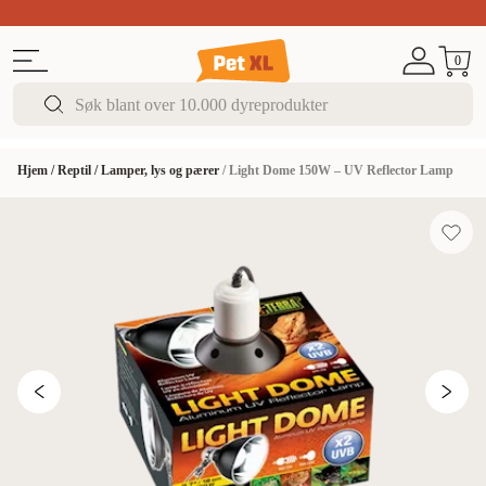
Sommer DEALS!
Opptil 70% rabatt
I butikk & på 
0
Hjem
/
Reptil
/
Lamper, lys og pærer
/
Light Dome 150W – UV Reflector Lamp