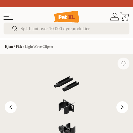
Sommer DEALS!
Opptil 70% rabatt
I butikk & på 
0
Hjem
/
Fisk
/
LightWave Clipset