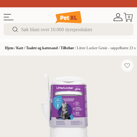
Sommer DEALS!
Opptil 70% rabatt
I butikk & på 
0
Hjem
/
Katt
/
Toalett og kattesand
/
Tilbehør
/
Litter Locker Genie - søppelbøtte 23 x