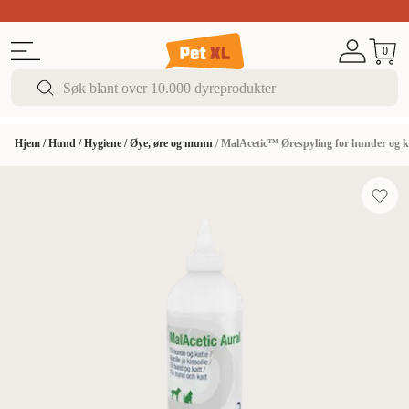
Sommer DEALS!
Opptil 70% rabatt
I butikk & på 
0
Hjem
/
Hund
/
Hygiene
/
Øye, øre og munn
/
MalAcetic™ Ørespyling for hunder og k