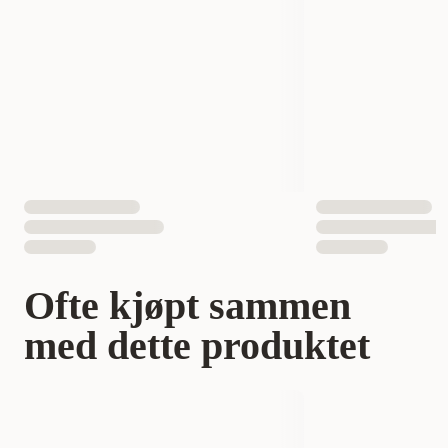
Volum
118 ml
Antall i pakken
1 st
EAN nummer
5701170447347
Ofte kjøpt sammen
med dette produktet