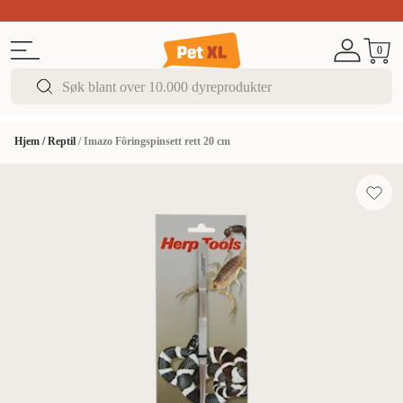
Sommer DEALS!
Opptil 70% rabatt
I butikk & på 
0
Hjem
/
Reptil
/
Imazo Fôringspinsett rett 20 cm