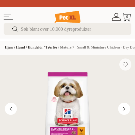
Sommer DEALS!
Opptil 70% rabatt
I butikk & på 
0
Hjem
/
Hund
/
Hundefôr
/
Tørrfôr
/
Mature 7+ Small & Miniature Chicken - Dry Do