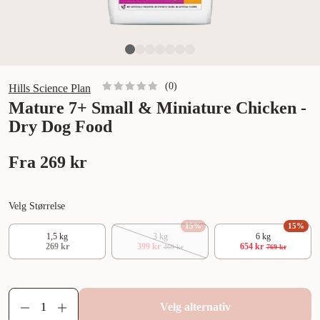
(
0
)
Hills Science Plan
Mature 7+ Small & Miniature Chicken -
Dry Dog Food
Fra
269 kr
Velg Størrelse
15
%
15
%
1,5 kg
3 kg
6 kg
269 kr
399 kr
654 kr
469 kr
769 kr
Velg alternativ