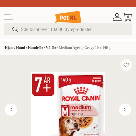
Sommer DEALS!
Opptil 70% rabatt
I butikk & på 
0
Hjem
/
Hund
/
Hundefôr
/
Våtfôr
/
Medium Ageing Gravy 10 x 140 g