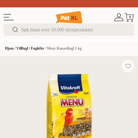
Sommer DEALS!
Opptil 70% rabatt
I butikk & på 
0
Hjem
/
Villfugl
/
Fuglefôr
/
Meny Kanarifugl 1 kg