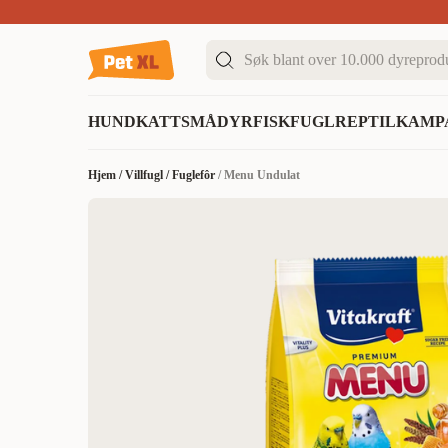
Sommer DEALS!
Opptil 70% rabatt
I butikk & på 
HUND
KATT
SMÅDYR
FISK
FUGL
REPTIL
KAMP
Hjem
/
Villfugl
/
Fuglefôr
/
Menu Undulat