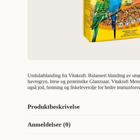
Undulatblanding fra Vitakraft. Balansert blanding av uts
havregryn, hirse og proteinrike Glanzsaat. Vitakraft Me
også jod, honning og fiskeleverolje for bedre immunforsv
Produktbeskrivelse
Undulatblanding fra Vitakraft. En balansert blanding av 
Anmeldelser (0)
havregryn, hirse og proteinrik Glanzsaat. Vitakraft Menu
honning og fiskeleverolje for å styrke immunforsvaret.