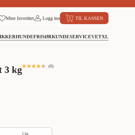
Mine favoritter
Logg inn
TIL KASSEN
0
IKKER
HUNDEFRISØR
KUNDESERVICE
VETXL
(
0
)
 3 kg
1 kg