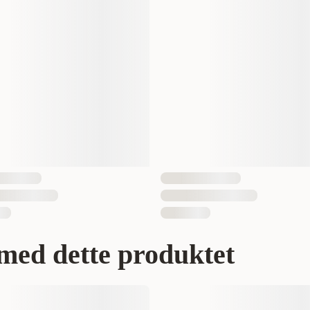
3000 gram
1 st
4008239213389
med dette produktet