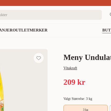
nett
ANJER
OUTLET
MERKER
BUT
Meny Undulat
Vitakraft
209 kr
Valgt Størrelse: 3 kg
3 kg