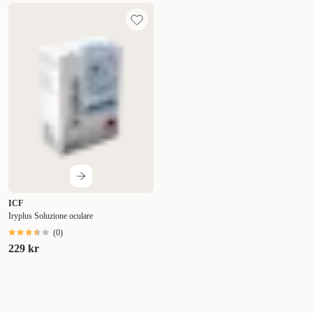
ICF
Iryplus Soluzione oculare
(
0
)
229 kr