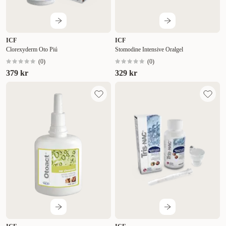
ICF
ICF
Clorexyderm Oto Piú
Stomodine Intensive Oralgel
(
0
)
(
0
)
379 kr
329 kr