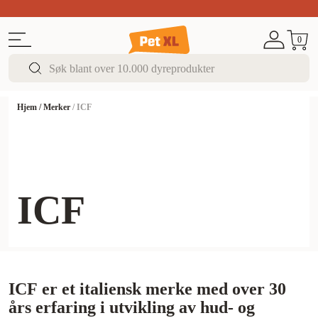
Sommer DEALS!
Opptil 70% rabatt
I butikk & på 
0
Hjem
/
Merker
/
ICF
ICF
ICF er et italiensk merke med over 30
års erfaring i utvikling av hud- og