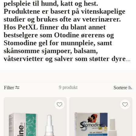
pelspleie til hund, katt og hest.
Produktene er basert på vitenskapelige
studier og brukes ofte av veterinærer.
Hos PetXL finner du blant annet
bestselgere som Otodine ørerens og
Stomodine gel for munnpleie, samt
skånsomme sjampoer, balsam,
våtservietter og salver som støtter dyrets
velvære hele året.
9 produkt
Filter
Sortere
Mest relevant
Nytt
Høyest pris
Lavest pris