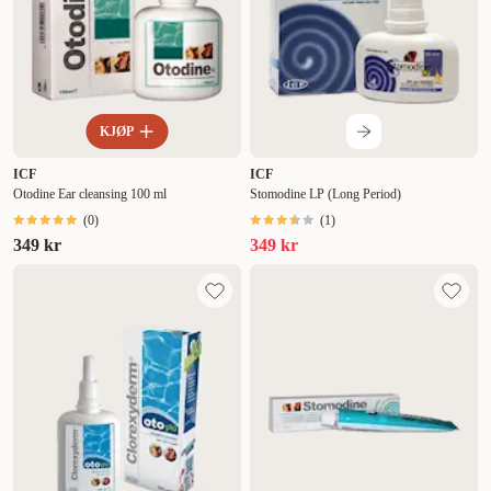
Tilbud
KJØP
ICF
ICF
Otodine Ear cleansing 100 ml
Stomodine LP (Long Period)
(
0
)
(
1
)
349 kr
349 kr