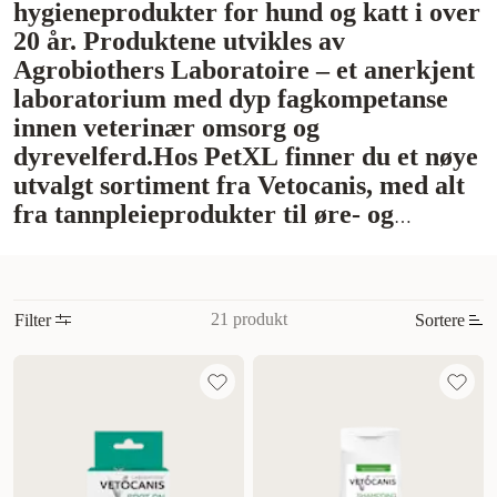
hygieneprodukter for hund og katt i over
20 år. Produktene utvikles av
Agrobiothers Laboratoire – et anerkjent
laboratorium med dyp fagkompetanse
innen veterinær omsorg og
dyrevelferd.
Hos PetXL finner du et nøye
utvalgt sortiment fra Vetocanis, med alt
fra tannpleieprodukter til øre- og
øyerens for kjæledyr. Disse produktene
hjelper deg med å forebygge infeksjoner,
opprettholde god hygiene og sørge for at
21 produkt
Filter
Sortere
hunden eller katten din får en enklere,
sunnere hverdag.
Tannpleie er en viktig
Mest relevant
del av den daglige omsorgen, og med
Nytt
Vetocanis’ skånsomme produkter kan du
enkelt bidra til å redusere plakk og
Høyest pris
dårlig ånde. Ørerens og øyedråper er
Lavest pris