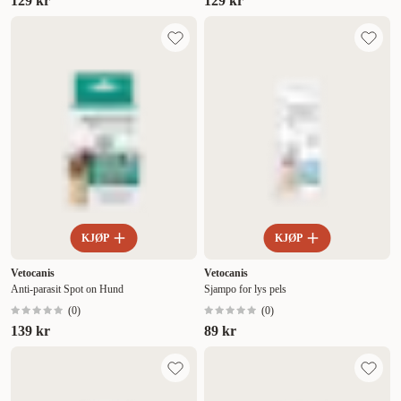
129 kr
129 kr
KJØP
KJØP
Vetocanis
Vetocanis
Anti-parasit Spot on Hund
Sjampo for lys pels
(
0
)
(
0
)
139 kr
89 kr