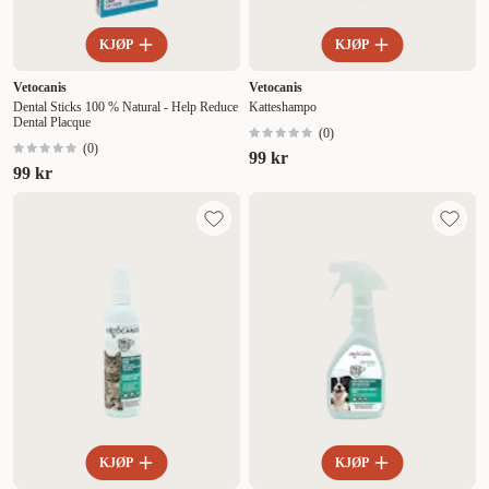
KJØP
KJØP
Vetocanis
Vetocanis
Dental Sticks 100 % Natural - Help Reduce
Katteshampo
Dental Placque
(
0
)
(
0
)
99 kr
99 kr
KJØP
KJØP