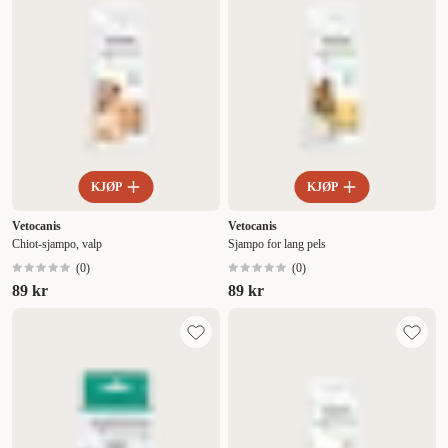
KJØP
KJØP
Vetocanis
Vetocanis
Chiot-sjampo, valp
Sjampo for lang pels
(
0
)
(
0
)
89 kr
89 kr