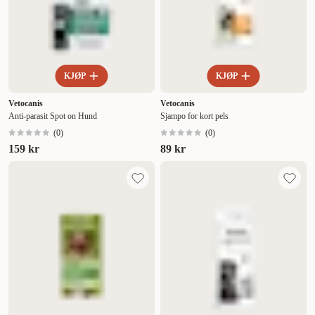
KJØP
KJØP
Vetocanis
Vetocanis
Anti-parasit Spot on Hund
Sjampo for kort pels
(
0
)
(
0
)
159 kr
89 kr