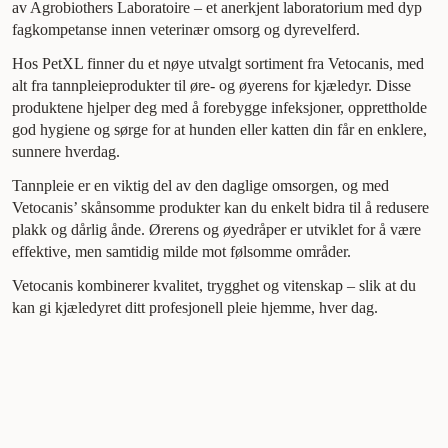
av Agrobiothers Laboratoire – et anerkjent laboratorium med dyp
fagkompetanse innen veterinær omsorg og dyrevelferd.
Hos PetXL finner du et nøye utvalgt sortiment fra Vetocanis, med
alt fra tannpleieprodukter til øre- og øyerens for kjæledyr. Disse
produktene hjelper deg med å forebygge infeksjoner, opprettholde
god hygiene og sørge for at hunden eller katten din får en enklere,
sunnere hverdag.
Tannpleie er en viktig del av den daglige omsorgen, og med
Vetocanis’ skånsomme produkter kan du enkelt bidra til å redusere
plakk og dårlig ånde. Ørerens og øyedråper er utviklet for å være
effektive, men samtidig milde mot følsomme områder.
Vetocanis kombinerer kvalitet, trygghet og vitenskap – slik at du
kan gi kjæledyret ditt profesjonell pleie hjemme, hver dag.