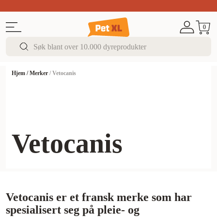
Sommer DEALS!
Opptil 70% rabatt
I butikk & på 
0
Hjem
/
Merker
/
Vetocanis
Vetocanis
Vetocanis er et fransk merke som har
spesialisert seg på pleie- og