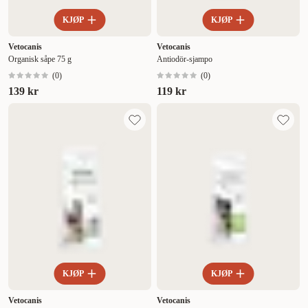
KJØP
KJØP
Vetocanis
Vetocanis
Organisk såpe 75 g
Antiodör-sjampo
(
0
)
(
0
)
139 kr
119 kr
KJØP
KJØP
Vetocanis
Vetocanis