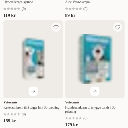
Hyperallergen sjampo
Aloe Vera-sjampo
(
0
)
(
0
)
119 kr
89 kr
Vetocanis
Vetocanis
Kattetannkrem til å tygge hvit 30-pakning
Hundetannkrem til å tygge turkis i 30-
pakning
(
0
)
(
0
)
159 kr
179 kr