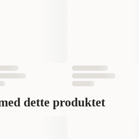
Senior
Lav
Tørrfôr
1500 gram
2550793582
3182550793575
med dette produktet