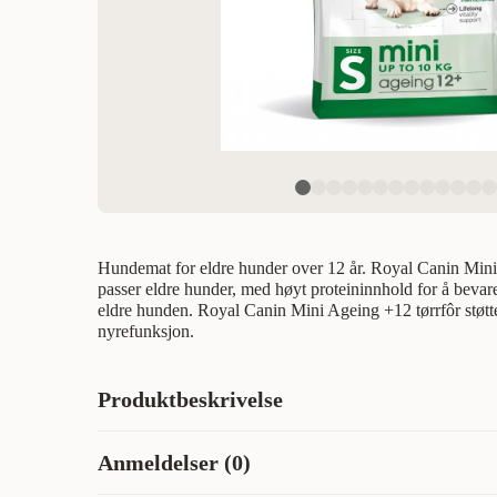
Hundemat for eldre hunder over 12 år. Royal Canin Min
passer eldre hunder, med høyt proteininnhold for å bev
eldre hunden. Royal Canin Mini Ageing +12 tørrfôr støtt
nyrefunksjon.
Produktbeskrivelse
Royal Canin® Mini Ageing 12+ tørrfôr er egnet for små,
Anmeldelser (0)
som veier opp til 10 kg. Dette fullfôret er spesielt utviklet
næringsbehovene til små, eldre hunder. Dette tørrfôret er sp