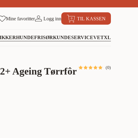
Mine favoritter
Logg inn
TIL KASSEN
0
IKKER
HUNDEFRISØR
KUNDESERVICE
VETXL
(
0
)
2+ Ageing Tørrfôr