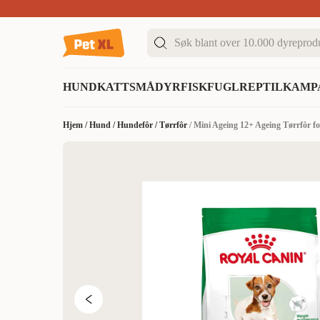
Sommer DEALS!
Opptil 70% rabatt
I butikk & på 
HUND
KATT
SMÅDYR
FISK
FUGL
REPTIL
KAMP
Hjem
/
Hund
/
Hundefôr
/
Tørrfôr
/
Mini Ageing 12+ Ageing Tørrfôr f