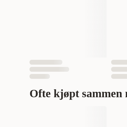
Dyrets alder
Aktivitetsnivå
Fôrtype
Vekt
EAN nummer
318
Ofte kjøpt sammen 