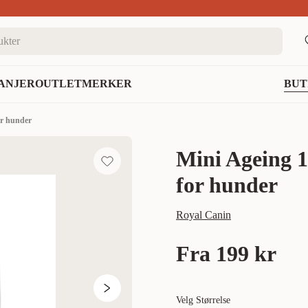
nett
ANJER
OUTLET
MERKER
BUT
or hunder
Mini Ageing 1
for hunder
Royal Canin
Fra
199 kr
Velg Størrelse