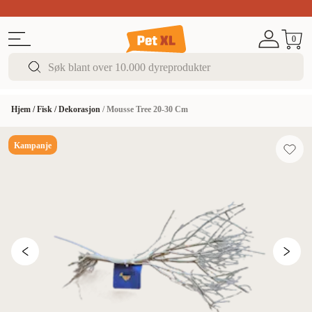
Sommer DEALS!
Opptil 70% rabatt
I butikk & på 
0
Hjem
/
Fisk
/
Dekorasjon
/
Mousse Tree 20-30 Cm
Kampanje