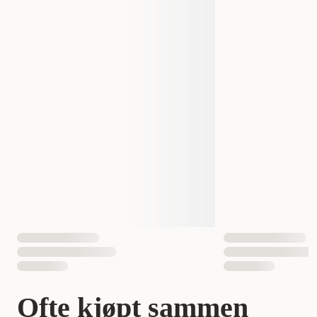
Størrelse
20-30 Cm
EAN nummer
7090049328695
Ofte kjøpt sammen