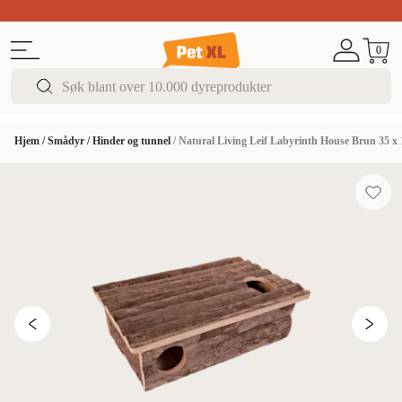
Sommer DEALS!
Opptil 70% rabatt
I butikk & på 
0
Hjem
/
Smådyr
/
Hinder og tunnel
/
Natural Living Leif Labyrinth House Brun 35 x 