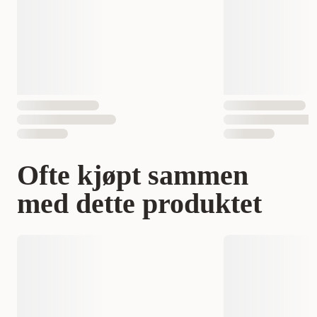
Vekt
1000 gram
Antall i pakken
1 st
EAN nummer
4011905062013
Ofte kjøpt sammen
med dette produktet