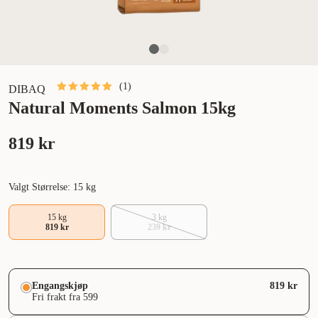
(
1
)
DIBAQ
Natural Moments Salmon 15kg
819 kr
Valgt Størrelse: 15 kg
15 kg
3 kg
819 kr
239 kr
Engangskjøp
819 kr
Fri frakt fra 599