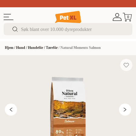
Sommer DEALS!
Opptil 70% rabatt
I butikk & på 
0
Hjem
/
Hund
/
Hundefôr
/
Tørrfôr
/
Natural Moments Salmon