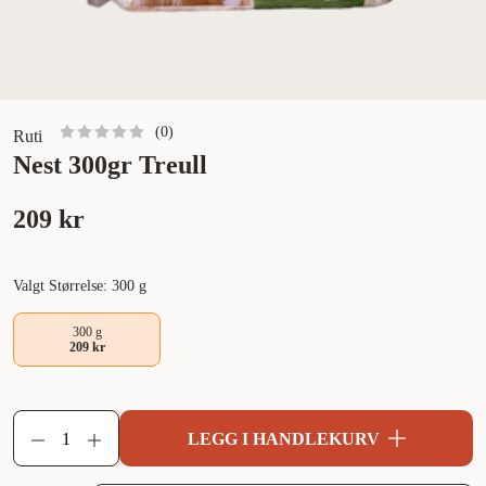
(
0
)
Ruti
Nest 300gr Treull
209 kr
Valgt Størrelse: 300 g
300 g
209 kr
LEGG I HANDLEKURV