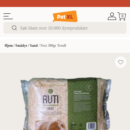
Sommer DEALS!
Opptil 70% rabatt
I butikk & på 
0
Hjem
/
Smådyr
/
Sand
/
Nest 300gr Treull