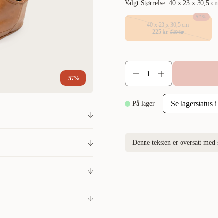
Valgt Størrelse: 40 x 23 x 30,5 c
57
%
40 x 23 x 30,5 cm
225 kr
519 kr
-57%
På lager
n for deg som vil ta med deg
Denne teksten er oversatt med 
 ha et koselig sted å sove
ke på reiser og turer.
og lange skulderstropper som
300004480
rer hunden i å hoppe ut.
ret og kan tas av og vaskes.