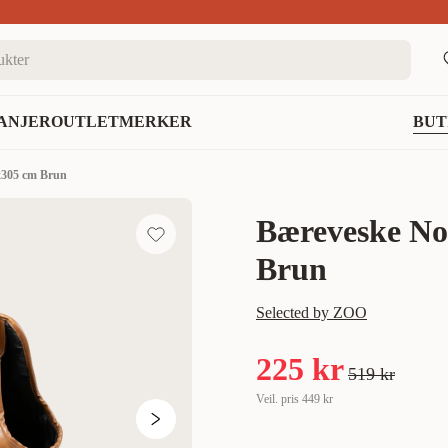
nett
ANJER
OUTLET
MERKER
BUT
x305 cm Brun
Bæreveske No
Brun
Selected by ZOO
225 kr
519 kr
Veil. pris
449 kr