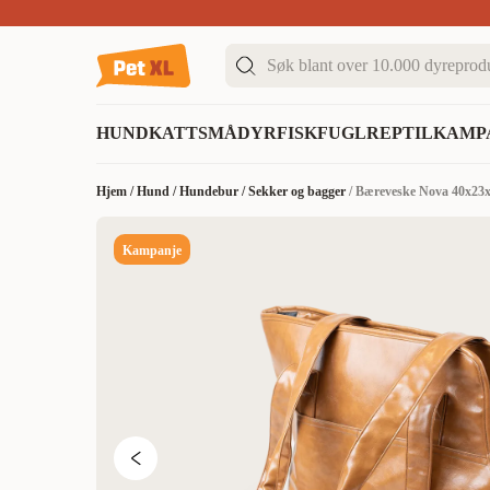
Sommer DEALS!
Opptil 70% rabatt
I butikk & på 
HUND
KATT
SMÅDYR
FISK
FUGL
REPTIL
KAMP
Hjem
/
Hund
/
Hundebur
/
Sekker og bagger
/
Bæreveske Nova 40x23
Kampanje