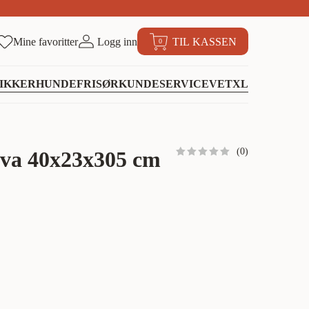
Mine favoritter
Logg inn
TIL KASSEN
0
IKKER
HUNDEFRISØR
KUNDESERVICE
VETXL
(
0
)
va 40x23x305 cm