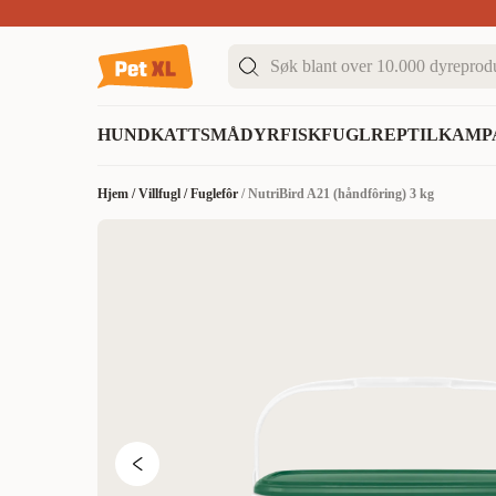
Sommer DEALS!
Opptil 70% rabatt
I butikk & på 
HUND
KATT
SMÅDYR
FISK
FUGL
REPTIL
KAMP
Hjem
/
Villfugl
/
Fuglefôr
/
NutriBird A21 (håndfôring) 3 kg