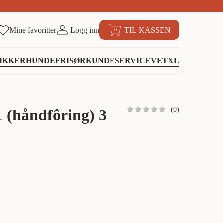
Mine favoritter
Logg inn
TIL KASSEN
0
IKKER
HUNDEFRISØR
KUNDESERVICE
VETXL
(
0
)
 (håndfôring) 3