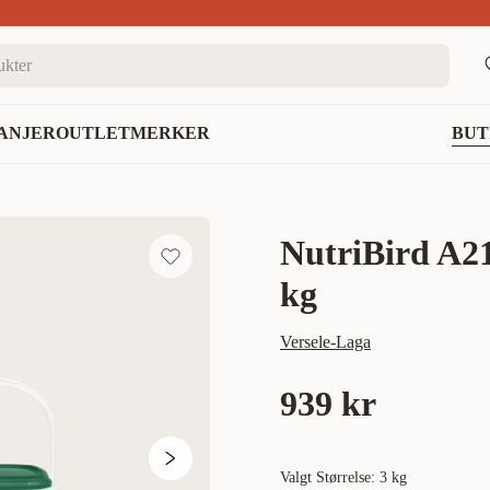
nett
ANJER
OUTLET
MERKER
BUT
NutriBird A21
kg
Versele-Laga
939 kr
Valgt Størrelse: 3 kg