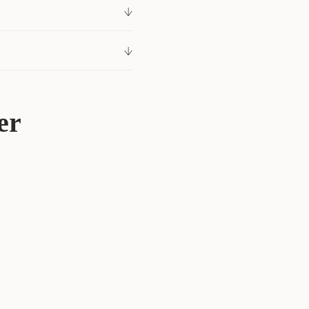
1,50 %, Lysin 1,25 %,
sium 1,15 %, Fosfor 0,60 %,
231041001
r 798 kr
Villfugl
Fuglefôr
er
Versele-Laga
422175
Belgia
3 kg
Junior