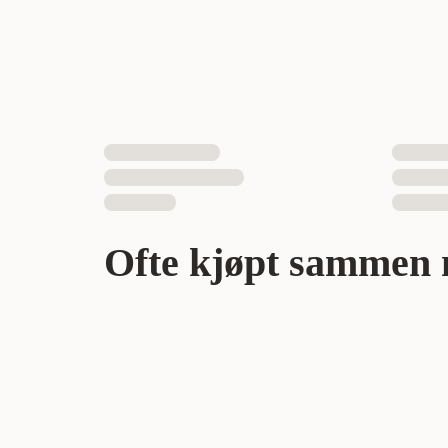
Egnet for
Fôrtype
Smak
Vekt
Ofte kjøpt sammen 
Antall i pakken
EAN nummer