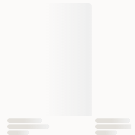
Produsentens artikkelnummer
HU 44442
Størrelse
1400 ml
Måle
ø 24 cm
Materiale
Plastic
EAN nummer
4016739444424