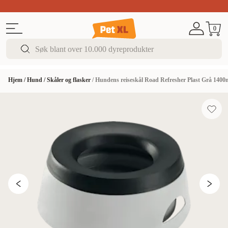
Sommer DEALS!
Opptil 70% rabatt
I butikk & på 
0
Hjem
/
Hund
/
Skåler og flasker
/
Hundens reiseskål Road Refresher Plast Grå 1400