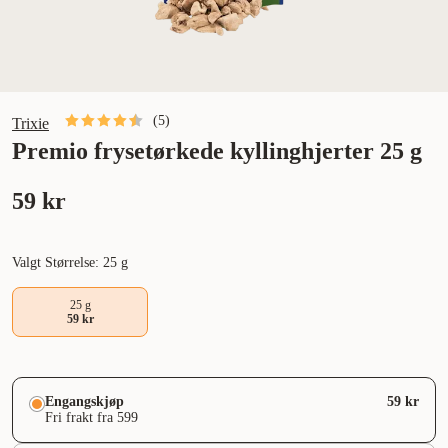
(
5
)
Trixie
Premio frysetørkede kyllinghjerter 25 g
59 kr
Valgt Størrelse: 25 g
25 g
59 kr
Engangskjøp
59 kr
Fri frakt fra 599