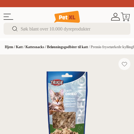
Sommer DEALS!
Opptil 70% rabatt
I butikk & på 
0
Hjem
/
Katt
/
Kattesnacks
/
Belønningsgodbiter til katt
/
Premio frysetørkede kyllingh