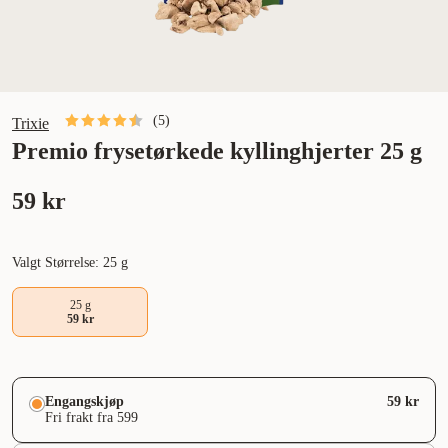
(
5
)
Trixie
Premio frysetørkede kyllinghjerter 25 g
59 kr
Valgt Størrelse: 25 g
25 g
59 kr
Engangskjøp
59 kr
Fri frakt fra 599