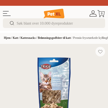
Sommer DEALS!
Opptil 70% rabatt
I butikk & på 
0
Hjem
/
Katt
/
Kattesnacks
/
Belønningsgodbiter til katt
/
Premio frysetørkede kyllingh