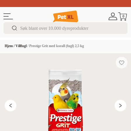
Sommer DEALS!
Opptil 70% rabatt
I butikk & på 
0
Hjem
/
Villfugl
/
Prestige Grit med korall (fugl) 2,5 kg