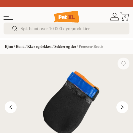
Sommer DEALS!
Opptil 70% rabatt
I butikk & på 
0
Hjem
/
Hund
/
Klær og dekken
/
Sokker og sko
/
Protector Bootie