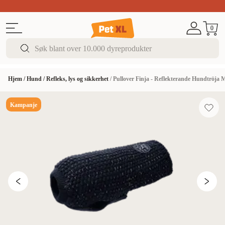
Sommer DEALS!
Opptil 70% rabatt
I butikk & på 
0
Hjem
/
Hund
/
Refleks, lys og sikkerhet
/
Pullover Finja - Reflekterande Hundtröja 
Kampanje