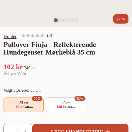
-58%
(
0
)
Hunter
Pullover Finja - Reflekterende
Hundegenser Mørkeblå 35 cm
102 kr
240 kr
Veil. pris
339 kr
Valgt Størrelse: 35 cm
58
%
32
%
35 cm
40 cm
102 kr
180 kr
240 kr
263 kr
LEGG I HANDLEKURV