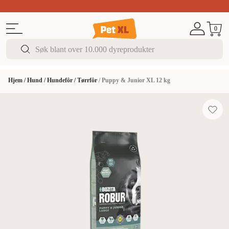
Sommer DEALS!
Opptil 70% rabatt
I butikk & på 
0
Hjem
/
Hund
/
Hundefôr
/
Tørrfôr
/
Puppy & Junior XL 12 kg