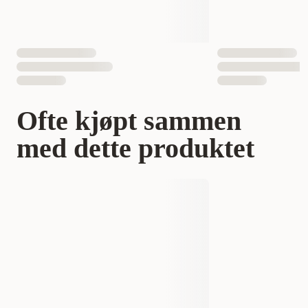
Bozita Robur Puppy & Junior Large er naturlig optimalisert for
valper og unghunder av større raser, og gir dem den energien og
næringen de trenger for å vokse seg sterke og sunne. Det
inneholder også betaglukaner, som gir ekstra støtte til
immunforsvaret og bidrar til generelt velvære. Det er et fullfôr
for unghunder og tisper som trenger næringsstoffer av høy
kvalitet i de viktige utviklingsfasene.
Ofte kjøpt sammen
med dette produktet