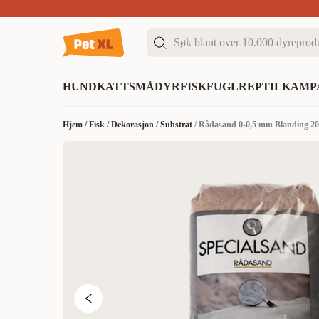
Sommer DEALS!
Opptil 70% rabatt
I butikk & på 
HUND
KATT
SMÅDYR
FISK
FUGL
REPTIL
KAMP
Hjem
/
Fisk
/
Dekorasjon
/
Substrat
/
Rådasand 0-0,5 mm Blanding 20