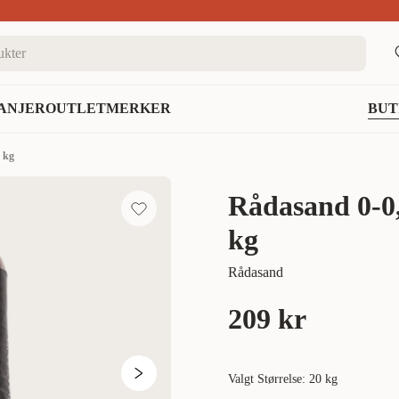
nett
ANJER
OUTLET
MERKER
BUT
 kg
Rådasand 0-0
kg
Rådasand
209 kr
Valgt Størrelse: 20 kg