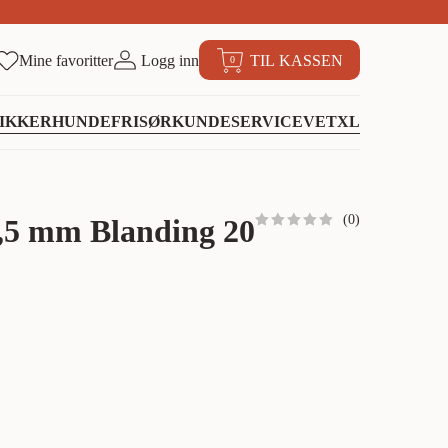
Mine favoritter
Logg inn
TIL KASSEN
0
IKKER
HUNDEFRISØR
KUNDESERVICE
VETXL
(
0
)
,5 mm Blanding 20