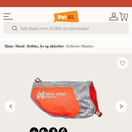
Sommer DEALS!
Opptil 70% rabatt
I butikk & på 
0
Hjem
/
Hund
/
Refleks, lys og sikkerhet
/
Reflective Blanket