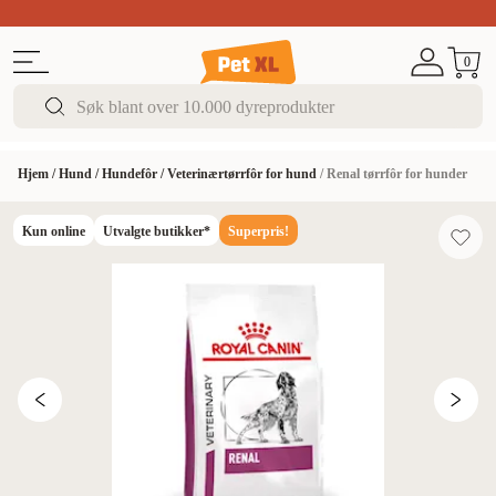
Sommer DEALS!
Opptil 70% rabatt
I butikk & på 
0
Hjem
/
Hund
/
Hundefôr
/
Veterinærtørrfôr for hund
/
Renal tørrfôr for hunder
Kun online
Utvalgte butikker*
Superpris!