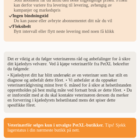
Som abonnent får du alltid den beste tilgjengelige prisen. Prisen
kan derfor variere fra levering til levering, avhengig av
kampanjer og markedspris
Ingen bindningstid
Du kan pause eller avbryte abonnementet ditt når du vil
Fleksibelt
Bytt intervall eller flytt neste levering med noen få klikk
Det er viktig at du følger veterinærens råd og anbefalinger for å sikre
ditt kjæledyrs velvære. Ved å kjøpe veterinærfôr fra PetXL bekrefter
du følgende:
• Kjæledyret ditt har blitt undersøkt av en veterinær som har stilt en
diagnose og anbefalt dette fôret. • Vi anbefaler at du oppsøker
veterinærrådgivning minst hver 6. måned for å sikre at helsetilstanden
opprettholdes på best mulig måte ved fortsatt bruk av dette fôret. • Du
er innforstått med at du skal kontakte veterinæren dersom du merker
en forverring i kjæledyrets helsetilstand mens det spiser dette
spesifikke fôret.
Veterinærfôr selges kun i utvalgte PetXL-butikker.
Tips! Sjekk
lagerstatus i din nærmeste butikk på nett.