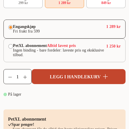
299 kr
1 289 kr
849 kr
Engangskjøp
1 289 kr
Fri frakt fra 599
PetXL abonnement
Alltid lavest pris
1 250 kr
Ingen binding - bare fordeler: laveste pris og eksklusive
tilbud.
LEGG I HANDLEKURV
På lager
PetXL abonnement
Spar penger!