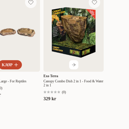
KJØP
Exo Terra
arge - For Reptiles
Canopy Combo Dish 2 in 1 - Food & Water
2 in 1
0
)
(
0
)
r
329 kr