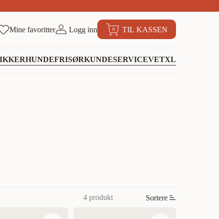
Mine favoritter
Logg inn
TIL KASSEN
0
IKKER
HUNDEFRISØR
KUNDESERVICE
VETXL
4 produkt
Sortere