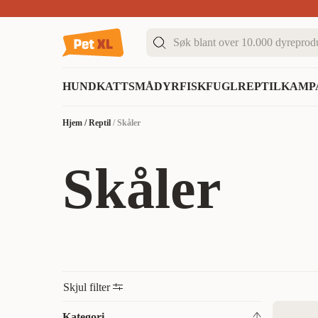
Sommer DEALS!
Opptil 70% rabatt
I butikk & på 
HUND
KATT
SMÅDYR
FISK
FUGL
REPTIL
KAMP
Hjem
/
Reptil
/
Skåler
Skåler
Skjul filter
Kategori