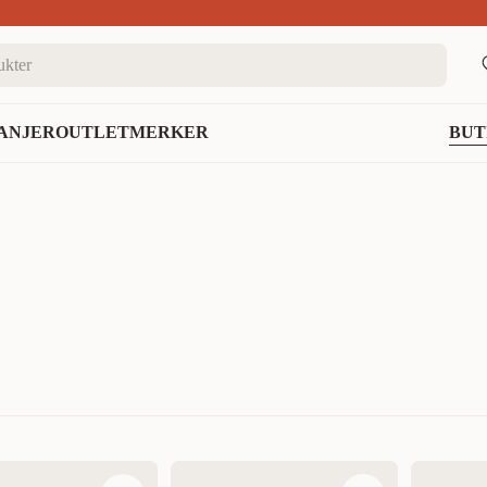
nett
ANJER
OUTLET
MERKER
BUT
Mest relevant