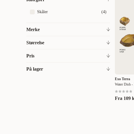
Skåler
(
4
)
Merke
Exo Terra
(
4
)
Størrelse
13 x 9,5 x 4,5 cm
(
1
)
Pris
2 i 1
(
1
)
På lager
109
109
Liten
(
1
)
Exo Terra
På lager
(
3
)
Water Dish - 
Middels
(
2
)
Stor
(
2
)
Fra
109 
X-Large
(
1
)