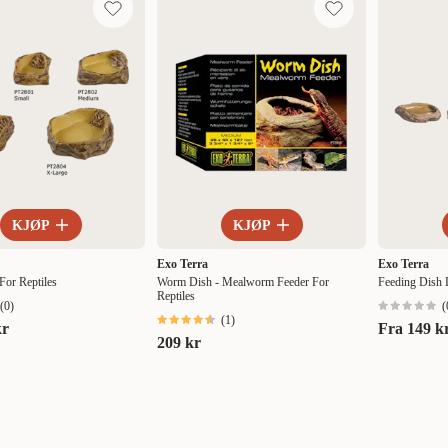
Nytt
Høyest pris
Lavest pris
Tilbud
KJØP
KJØP
Exo Terra
Exo Terra
For Reptiles
Worm Dish - Mealworm Feeder For
Feeding Dish L
Reptiles
(
0
)
(
(
1
)
kr
Fra
149 k
209 kr